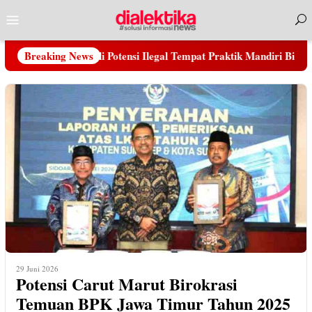
Loncat
Menu
ke
Mobile
konten
Tangkap dan Adili Potensi Ilegal Tempat Praktik Mandiri Bidan R d
Breaking News
29 Juni 2026
Potensi Carut Marut Birokrasi
Temuan BPK Jawa Timur Tahun 2025