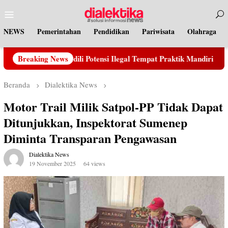
Loncat
Menu
ke
Mobile
konten
NEWS
Pemerintahan
Pendidikan
Pariwisata
Olahraga
Tangkap dan Adili Potensi Ilegal Tempat Praktik Mandiri Bidan R 
Breaking News
Beranda
Dialektika News
Motor Trail Milik Satpol-PP Tidak Dapat
Ditunjukkan, Inspektorat Sumenep
Diminta Transparan Pengawasan
Dialektika News
19 November 2025
64 views